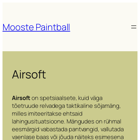
Liigu
sisu
juurde
Mooste Paintball
Airsoft
Airsoft
on spetsiaalsete, kuid väga
tõetruude relvadega taktikaline sõjamäng,
milles imiteeritakse ehtsaid
lahingusituatsioone. Mängudes on rühmal
eesmärgid vabastada pantvangid, vallutada
vaenlase baas või jõuda näiteks esimesena